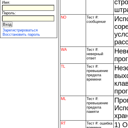
стро
Имя:
штр
Пароль:
NO
Тест #:
Исп
сообщение
Вход
сор
Зарегистрироваться
усл
Восстановить пароль
рас
WA
Тест #:
Нев
неверный
про
ответ
TL
Тест #:
Неэ
превышение
вых
предела
времени
кла
про
ML
Тест #:
Про
превышение
Исп
предела
памяти
хра
RT
Тест #: ошибка
1) 
времени