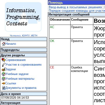
Помощь
Ввод-вывод в посылаемых решениях
Порядок создания команды для участи
Интерпретация сообщений
Обозначение
Сообщение
Воз
AC
Принята
Жюр
про
Ч
ЮУ
ГУ
ИЕТН
Р
,
ЕЛЯБИНСК,
Назад
OK
Принята
Исп
Начало
сор
Подразделы
усл
Другие разделы
Соревнования
вып
Участие в соревнованиях
CE
Ошибка
Син
Задачи
компиляции
воз
Учебные задачи
Учебные материалы
про
Ссылки
испо
Документы и правила
соо
Дата и время
07/08/2026 04:14:53
лис
Авторизация