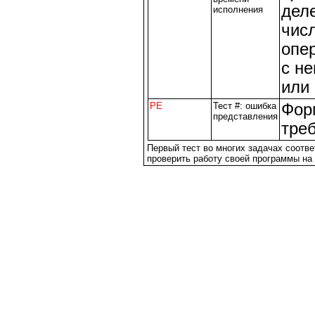
дел
исполнения
чис
опе
с н
или 
PE
Тест #: ошибка
Фор
представления
тре
Первый тест во многих задачах соотве
проверить работу своей программы на